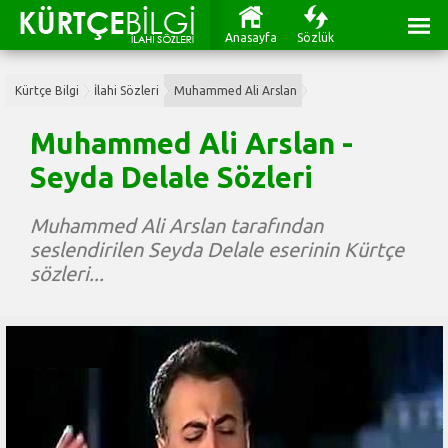
Anasayfa
Sözlük
Kürtçe Bilgi
İlahi Sözleri
Muhammed Ali Arslan
Muhammed Ali Arslan -
Seyda Delale Sözleri
Muhammed Ali Arslan tarafından
seslendirilen Seyda Delale eserinin Kürtçe
sözleri...