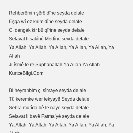
Rehberêmin şêrê dîne seyda delale
Eşqa wî ez kirim dîne seyda delale
Çi dengek kir bû qîrîne seyda delale
Selavat li sakînê Medîne seyda delale
Ya Allah, Ya Allah, Ya Allah, Ya Allah, Ya Allah, Ya
Allah
Ji îsmê te re Suphanallah Ya Allah Ya Allah
KurtceBilgi.Com
Bi heyranbim çi sîmaye seyda delale
Tû keremke wer tekyayê Seyda delale
Sebra murîda bê te naye seyda delale
Selavat li bavê Fatma’yê seyda delale
Ya Allah, Ya Allah, Ya Allah, Ya Allah, Ya Allah, Ya