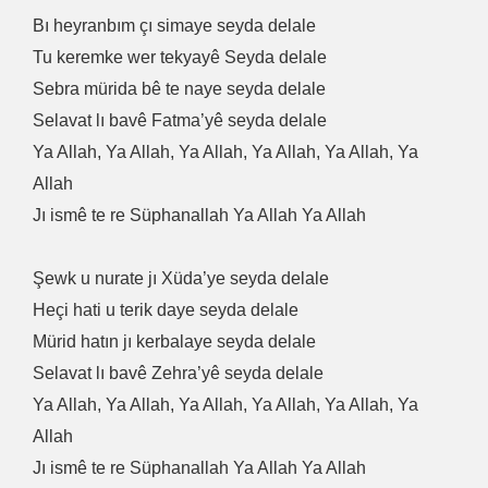
Bı heyranbım çı simaye seyda delale
Tu keremke wer tekyayê Seyda delale
Sebra mürida bê te naye seyda delale
Selavat lı bavê Fatma’yê seyda delale
Ya Allah, Ya Allah, Ya Allah, Ya Allah, Ya Allah, Ya
Allah
Jı ismê te re Süphanallah Ya Allah Ya Allah
Şewk u nurate jı Xüda’ye seyda delale
Heçi hati u terik daye seyda delale
Mürid hatın jı kerbalaye seyda delale
Selavat lı bavê Zehra’yê seyda delale
Ya Allah, Ya Allah, Ya Allah, Ya Allah, Ya Allah, Ya
Allah
Jı ismê te re Süphanallah Ya Allah Ya Allah