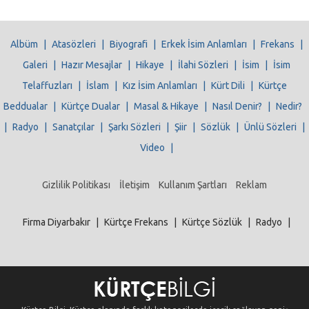
Albüm
|
Atasözleri
|
Biyografi
|
Erkek İsim Anlamları
|
Frekans
|
Galeri
|
Hazır Mesajlar
|
Hikaye
|
İlahi Sözleri
|
İsim
|
İsim
Telaffuzları
|
İslam
|
Kız İsim Anlamları
|
Kürt Dili
|
Kürtçe
Beddualar
|
Kürtçe Dualar
|
Masal & Hikaye
|
Nasıl Denir?
|
Nedir?
|
Radyo
|
Sanatçılar
|
Şarkı Sözleri
|
Şiir
|
Sözlük
|
Ünlü Sözleri
|
Video
|
Gizlilik Politikası
İletişim
Kullanım Şartları
Reklam
Firma Diyarbakır
|
Kürtçe Frekans
|
Kürtçe Sözlük
|
Radyo
|