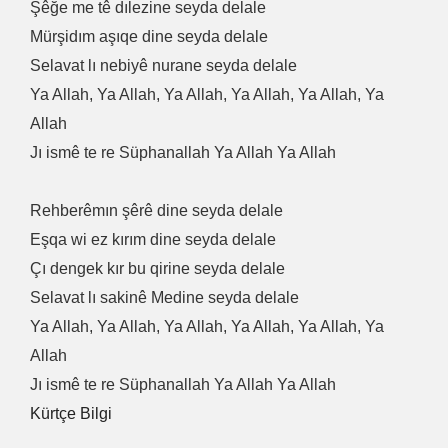
Şêğe me tê dılezine seyda delale
Mürşidım aşıqe dine seyda delale
Selavat lı nebiyê nurane seyda delale
Ya Allah, Ya Allah, Ya Allah, Ya Allah, Ya Allah, Ya
Allah
Jı ismê te re Süphanallah Ya Allah Ya Allah
Rehberêmın şêrê dine seyda delale
Eşqa wi ez kırım dine seyda delale
Çı dengek kır bu qirine seyda delale
Selavat lı sakinê Medine seyda delale
Ya Allah, Ya Allah, Ya Allah, Ya Allah, Ya Allah, Ya
Allah
Jı ismê te re Süphanallah Ya Allah Ya Allah
Kürtçe Bilgi