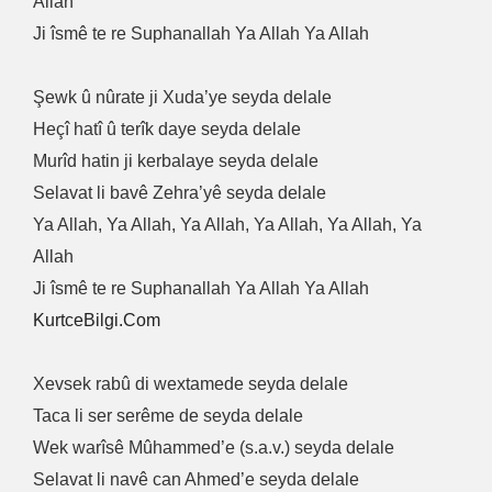
Allah
Ji îsmê te re Suphanallah Ya Allah Ya Allah
Şewk û nûrate ji Xuda’ye seyda delale
Heçî hatî û terîk daye seyda delale
Murîd hatin ji kerbalaye seyda delale
Selavat li bavê Zehra’yê seyda delale
Ya Allah, Ya Allah, Ya Allah, Ya Allah, Ya Allah, Ya
Allah
Ji îsmê te re Suphanallah Ya Allah Ya Allah
KurtceBilgi.Com
Xevsek rabû di wextamede seyda delale
Taca li ser serême de seyda delale
Wek warîsê Mûhammed’e (s.a.v.) seyda delale
Selavat li navê can Ahmed’e seyda delale