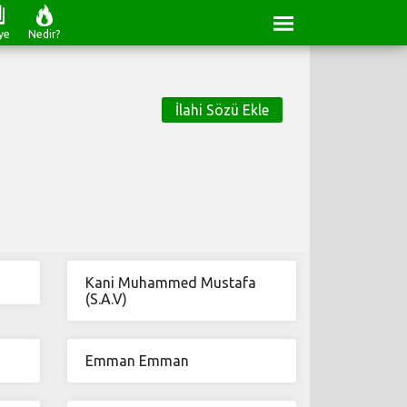
ye
Nedir?
İlahi Sözü Ekle
Kani Muhammed Mustafa
(S.A.V)
Emman Emman