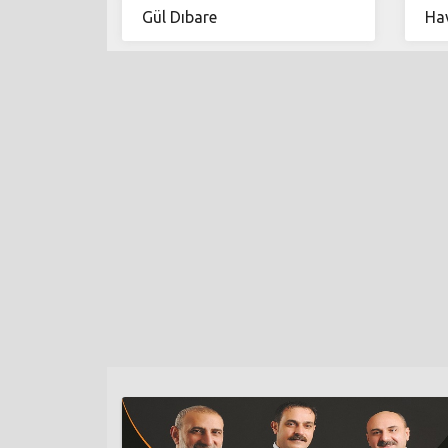
Gül Dıbare
Hav