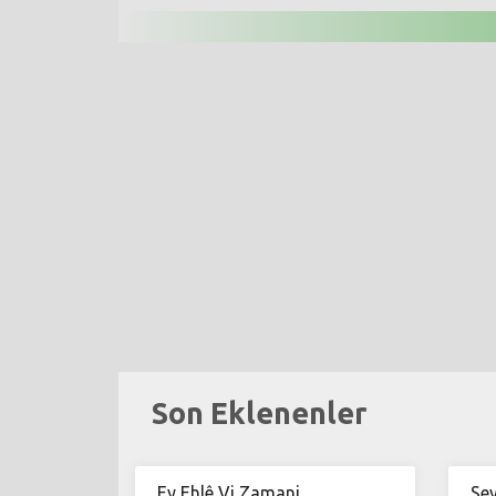
Son Eklenenler
Ey Ehlê Vi Zamani
Sey