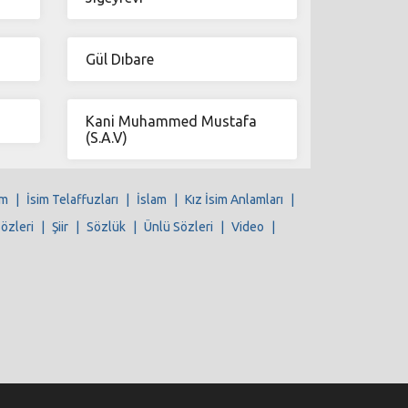
Gül Dıbare
Kani Muhammed Mustafa
(S.A.V)
im
|
İsim Telaffuzları
|
İslam
|
Kız İsim Anlamları
|
Sözleri
|
Şiir
|
Sözlük
|
Ünlü Sözleri
|
Video
|