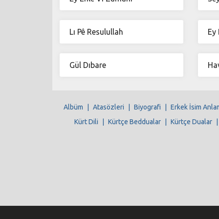
Lı Pê Resulullah
Ey 
Gül Dıbare
Hav
Albüm
|
Atasözleri
|
Biyografi
|
Erkek İsim Anla
Kürt Dili
|
Kürtçe Beddualar
|
Kürtçe Dualar