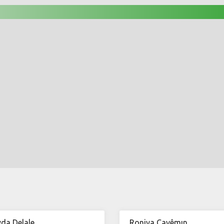
da Delale
Roniya Çavêmın