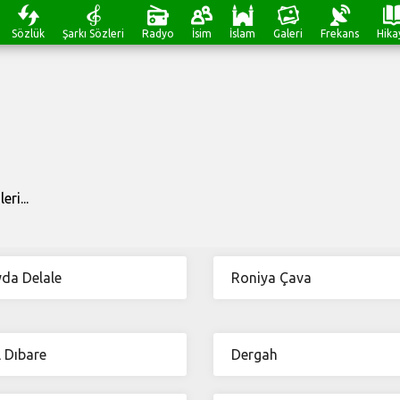
Sözlük
Şarkı Sözleri
Radyo
İsim
İslam
Galeri
Frekans
Hika
ri...
da Delale
Roniya Çava
 Dıbare
Dergah