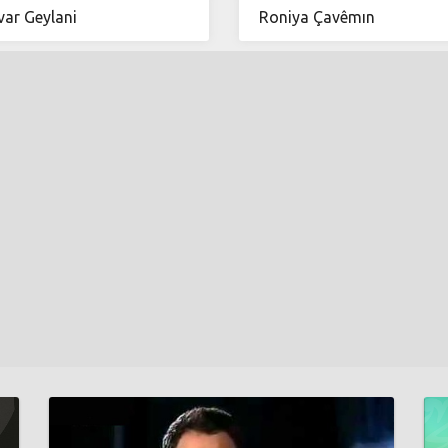
ar Geylani
Roniya Çavêmın