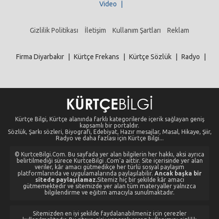
Video
|
Gizlilik Politikası
İletişim
Kullanım Şartları
Reklam
Firma Diyarbakır
|
Kürtçe Frekans
|
Kürtçe Sözlük
|
Radyo
|
Kürtçe Bilgi, Kürtçe alanında farklı kategorilerde içerik sağlayan geniş
kapsamlı bir portaldır.
Sözlük, Şarkı sözleri, Biyografi, Edebiyat, Hazır mesajlar, Masal, Hikaye, Şiir,
Radyo ve daha fazlası için Kürtçe Bilgi...
© KurtceBilgi.Com. Bu sayfada yer alan bilgilerin her hakkı, aksi ayrıca
belirtilmediği sürece KurtceBilgi .Com'a aittir. Site içerisinde yer alan
veriler, kâr amacı gütmedikçe her türlü sosyal paylaşım
platformlarında ve uygulamalarında paylaşılabilir.
Ancak başka bir
sitede paylaşılamaz.
Sitemiz hiç bir şekilde kâr amacı
gütmemektedir ve sitemizde yer alan tüm materyaller yalnızca
bilgilendirme ve eğitim amacıyla sunulmaktadır.
Sitemizden en iyi şekilde faydalanabilmeniz için çerezler