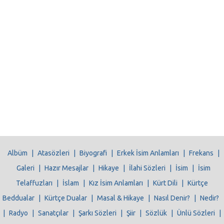
Albüm
|
Atasözleri
|
Biyografi
|
Erkek İsim Anlamları
|
Frekans
|
Galeri
|
Hazır Mesajlar
|
Hikaye
|
İlahi Sözleri
|
İsim
|
İsim
Telaffuzları
|
İslam
|
Kız İsim Anlamları
|
Kürt Dili
|
Kürtçe
Beddualar
|
Kürtçe Dualar
|
Masal & Hikaye
|
Nasıl Denir?
|
Nedir?
|
Radyo
|
Sanatçılar
|
Şarkı Sözleri
|
Şiir
|
Sözlük
|
Ünlü Sözleri
|