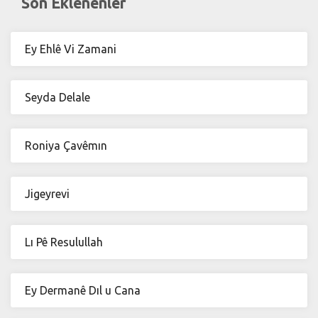
Son Eklenenler
Ey Ehlê Vi Zamani
Seyda Delale
Roniya Çavêmın
Jigeyrevi
Lı Pê Resulullah
Ey Dermanê Dıl u Cana