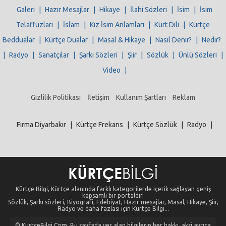
Galeri
|
Hazır Mesajlar
|
Hikaye
|
İlahi Sözleri
|
İsim
|
İsim
Telaffuzları
|
İslam
|
Kız İsim Anlamları
|
Kürt Dili
|
Kürtçe
Beddualar
|
Kürtçe Dualar
|
Masal & Hikaye
|
Nasıl Denir?
|
Nedir?
|
Radyo
|
Sanatçılar
|
Şarkı Sözleri
|
Şiir
|
Sözlük
|
Ünlü Sözleri
|
Video
|
Gizlilik Politikası
İletişim
Kullanım Şartları
Reklam
Firma Diyarbakır
|
Kürtçe Frekans
|
Kürtçe Sözlük
|
Radyo
|
Kürtçe Bilgi, Kürtçe alanında farklı kategorilerde içerik sağlayan geniş
kapsamlı bir portaldır.
Sözlük, Şarkı sözleri, Biyografi, Edebiyat, Hazır mesajlar, Masal, Hikaye, Şiir,
Radyo ve daha fazlası için Kürtçe Bilgi...
© KurtceBilgi.Com. Bu sayfada yer alan bilgilerin her hakkı, aksi ayrıca