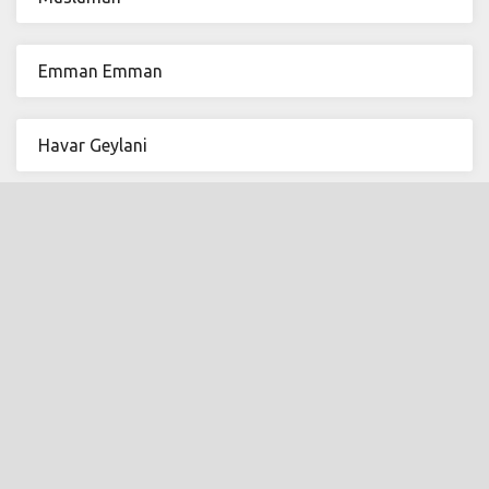
Emman Emman
Havar Geylani