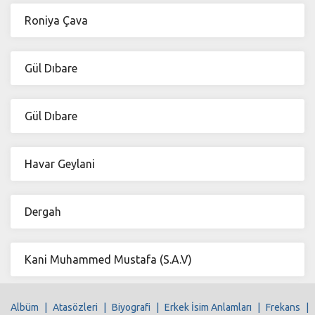
Roniya Çava
Gül Dıbare
Gül Dıbare
Havar Geylani
Dergah
Kani Muhammed Mustafa (S.A.V)
Albüm
|
Atasözleri
|
Biyografi
|
Erkek İsim Anlamları
|
Frekans
|